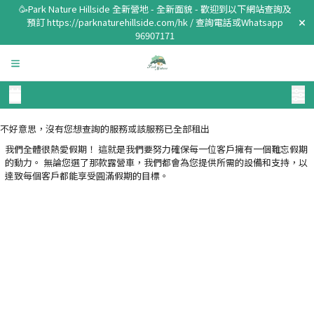
🥳Park Nature Hillside 全新營地 - 全新面貌 - 歡迎到以下網站查詢及
預訂 https://parknaturehillside.com/hk / 查詢電話或Whatsapp
96907171
不好意思，沒有您想查詢的服務或該服務已全部租出
我們全體很熱愛假期！ 這就是我們要努力確保每一位客戶擁有一個難忘假期
的動力。 無論您選了那款露營車，我們都會為您提供所需的設備和支持，以
達致每個客戶都能享受圓滿假期的目標。