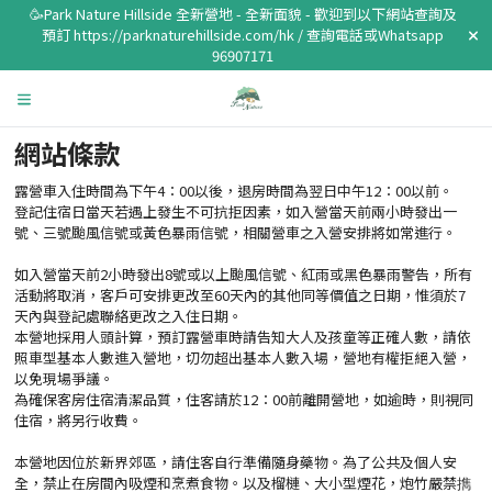
🥳Park Nature Hillside 全新營地 - 全新面貌 - 歡迎到以下網站查詢及
預訂 https://parknaturehillside.com/hk / 查詢電話或Whatsapp
96907171
網站條款
露營車入住時間為下午4：00以後，退房時間為翌日中午12：00以前。
登記住宿日當天若遇上發生不可抗拒因素，如入營當天前兩小時發出一
號、三號颱風信號或黃色暴雨信號，相關營車之入營安排將如常進行。
如入營當天前2小時發出8號或以上颱風信號、紅雨或黑色暴雨警告，所有
活動將取消，客戶可安排更改至60天內的其他同等價值之日期，惟須於7
天內與登記處聯絡更改之入住日期。
本營地採用人頭計算，預訂露營車時請告知大人及孩童等正確人數，請依
照車型基本人數進入營地，切勿超出基本人數入場，營地有權拒絕入營，
以免現場爭議。
為確保客房住宿清潔品質，住客請於12：00前離開營地，如逾時，則視同
住宿，將另行收費。
本營地因位於新界郊區，請住客自行準備隨身藥物。為了公共及個人安
全，禁止在房間內吸煙和烹煮食物。以及榴槤、大小型煙花，炮竹嚴禁擕