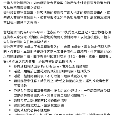
帶進入營地範圍內，如有發現按金將全數扣除用作支付維修費及取消當日
及其後租用露營車之資格。
營地設有寵物露營車，住客携帶的寵物只可進入指定的寵物露營車內，切
勿進入非寵物露營車內，如有發現按金將全數扣除用作支付清潔費及取消
當日租用露營車之資格。
營地清潔時間為12pm-4pm，住客於15:30後受理入住登記，住房旅客必須
提供本人身分證 (或護照) 與營地的網路訂房確認單，以便查核登記，若未
先付款者須於入住時辦理結帳。
營地恕不接受16歲以下者單獨消費入住，未滿16歲者，需有法定代理人陪
同，必要時，本營地得要求住客需出示身分證件以資證明。住客須於12:00
以前辦理退房手續，閣下與營地因其他交易 (BBQ、餐費、單車、租爐費...
等) 所產生之額外費用，必須在登記處直接付清 。
參與活動時須出示 Park Nature - 世外公園 確認電郵
活動只適用於已獲確認的預訂日期和時間，逾期失效
活動一經確認預訂後，不可取消、退款或更改訂單
預訂露營車住客，請於晚上8時或之前登記入營，遲到或缺席者將
不獲退款
登記入住露營車當天需繳付按金$1000<現金>，一旦房間設施受損
或是遺失露營車匙卡，將會從按金扣除相關費用。
請於預定活動時間前10分鐘抵達場地
遲到20分鐘或以上，當放棄出席論
遲到或缺席者將不獲退款
8號暴風信號或以上／紅色／黑色暴雨警告情況下，活動/服務將會